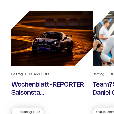
Beitrag
|
16. April 2025
Beitrag
|
31
Wochenblatt-REPORTER
Team75
Saisonsta...
Daniel G
#upcoming-race
#neue-entw