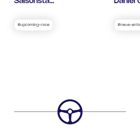
Saisonsta...
Daniel G
#upcoming-race
#neue-entw